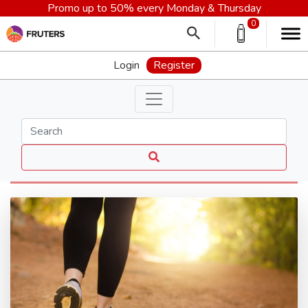
Free Cute BagCharm untuk pembelanjaan minimal
Rp 1.000.000,-
0
Login
Register